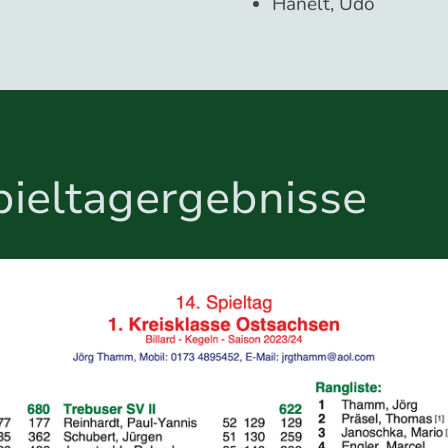
Hanelt, Udo
pieltagergebnisse